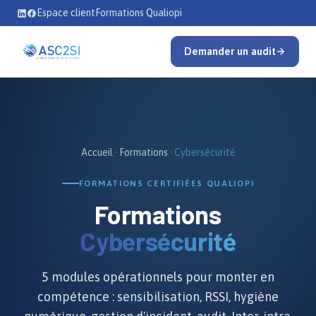
Se rendre au contenu
Espace client
Formations Qualiopi
Demander un audit
Accueil
·
Formations
·
Cybersécurité
FORMATIONS CERTIFIÉES QUALIOPI
Formations
Cybersécurité
5 modules opérationnels pour monter en
compétence : sensibilisation, RSSI, hygiène