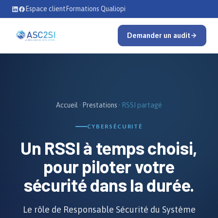
Se rendre au contenu
Espace client
Formations Qualiopi
Demander un audit
Accueil
·
Prestations
·
RSSI partagé
CYBERSÉCURITÉ
Un
RSSI à temps choisi
,
pour piloter votre
sécurité dans la durée.
Le rôle de Responsable Sécurité du Système