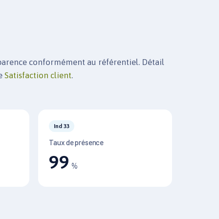
parence conformément au référentiel. Détail
ge
Satisfaction client
.
Ind 33
Taux de présence
99
%