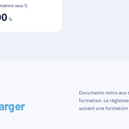
mations sous 7j
00
%
Documents remis aux st
formation. Le règlemen
arger
suivant une formation