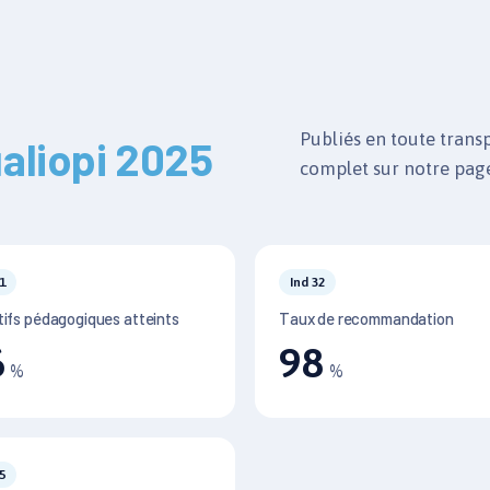
Publiés en toute trans
aliopi 2025
complet sur notre pa
1
Ind 32
tifs pédagogiques atteints
Taux de recommandation
6
98
%
%
5