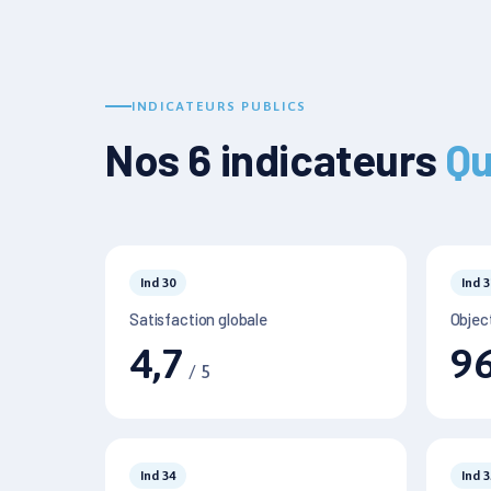
INDICATEURS PUBLICS
Nos 6 indicateurs
Qu
Ind 30
Ind 3
Satisfaction globale
Objec
4,7
9
/ 5
Ind 34
Ind 3