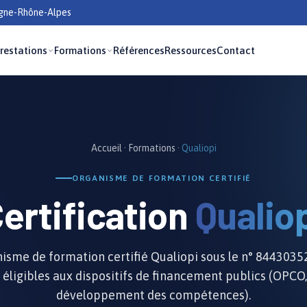
rgne-Rhône-Alpes
restations
Formations
Références
Ressources
Contact
Accueil
·
Formations
·
Qualiopi
ORGANISME DE FORMATION CERTIFIÉ
ertification
Qualio
nisme de formation certifié Qualiopi sous le n° 8443035
 éligibles aux dispositifs de financement publics (OPCO,
développement des compétences).