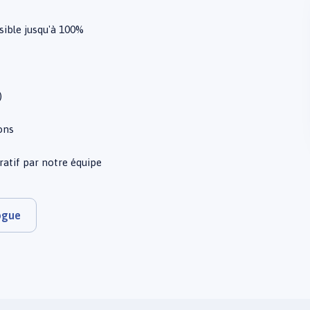
ible jusqu'à 100%
)
ions
tif par notre équipe
logue