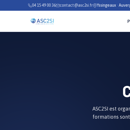
Se rendre au contenu
04 15 49 00 36
contact@asc2si.fr
Yssingeaux · Auve
P
C
ASC2SI est orga
formations sont