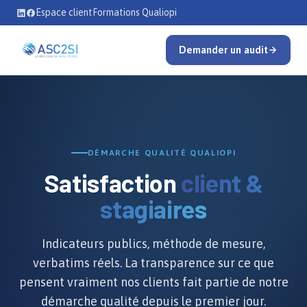
Se rendre au contenu
Espace client
Formations Qualiopi
Demander un audit
DÉMARCHE QUALITÉ QUALIOPI
Satisfaction
client &
stagiaires
Indicateurs publics, méthode de mesure,
verbatims réels. La transparence sur ce que
pensent vraiment nos clients fait partie de notre
démarche qualité depuis le premier jour.