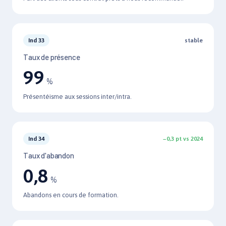
Ind 33
stable
Taux de présence
99
%
Présentéisme aux sessions inter/intra.
Ind 34
−0,3 pt vs 2024
Taux d'abandon
0,8
%
Abandons en cours de formation.