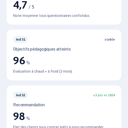
4,7
/ 5
Note moyenne tous questionnaires confondus.
Ind 31
stable
Objectifs pédagogiques atteints
96
%
Évaluation à chaud + à froid (3 mois).
Ind 32
+3 pts vs 2024
Recommandation
98
%
Part des clients sous contrat prêts à nous recommander.