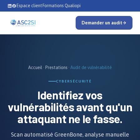
Se rendre au contenu
Espace client
Formations Qualiopi
Demander un audit
Accueil
·
Prestations
·
Audit de vulnérabilité
CYBERSÉCURITÉ
Identifiez vos
vulnérabilités
avant qu'un
attaquant ne le fasse.
Scan automatisé GreenBone, analyse manuelle