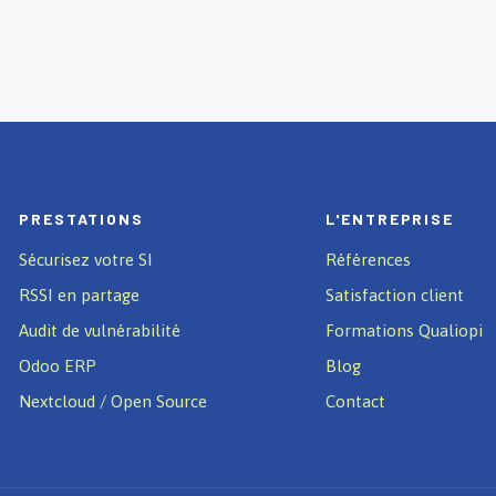
PRESTATIONS
L'ENTREPRISE
Sécurisez votre SI
Références
RSSI en partage
Satisfaction client
Audit de vulnérabilité
Formations Qualiopi
Odoo ERP
Blog
Nextcloud / Open Source
Contact