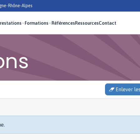
rgne-Rhône-Alpes
restations
Formations
Références
Ressources
Contact
ions
Enlever les
he.