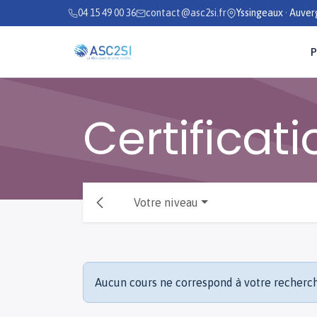
Se rendre au contenu
04 15 49 00 36
contact@asc2si.fr
Yssingeaux · Auve
P
Certificat
Votre niveau
Aucun cours ne correspond à votre recherc