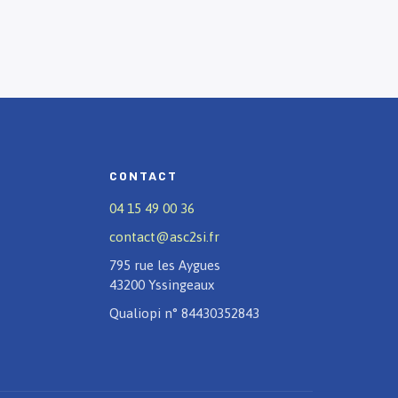
CONTACT
04 15 49 00 36
contact@asc2si.fr
795 rue les Aygues
43200 Yssingeaux
Qualiopi n° 84430352843