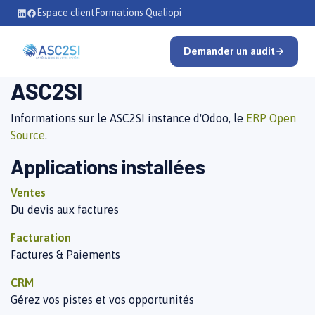
Se rendre au contenu
Espace client
Formations Qualiopi
Demander un audit
ASC2SI
Informations sur le ASC2SI instance d'Odoo, le
ERP Open
Source
.
Applications installées
Ventes
Du devis aux factures
Facturation
Factures & Paiements
CRM
Gérez vos pistes et vos opportunités